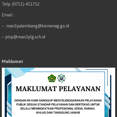
Telp. (0711)-411712
Email :
– man3palembang@kemenag.go.id
– ptsp@man3plg.sch.id
Maklumat