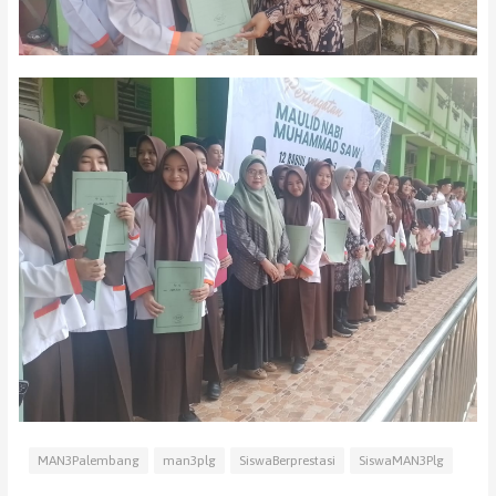
MAN3Palembang
man3plg
SiswaBerprestasi
SiswaMAN3Plg