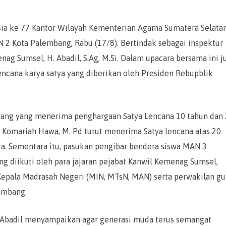
ia ke 77 Kantor Wilayah Kementerian Agama Sumatera Selata
2 Kota Palembang, Rabu (17/8). Bertindak sebagai inspektur
ag Sumsel, H. Abadil, S.Ag, M.Si. Dalam upacara bersama ini j
ncana karya satya yang diberikan oleh Presiden Rebupblik
ang yang menerima penghargaan Satya Lencana 10 tahun dan
 Komariah Hawa, M. Pd turut menerima Satya lencana atas 20
ra. Sementara itu, pasukan pengibar bendera siswa MAN 3
 diikuti oleh para jajaran pejabat Kanwil Kemenag Sumsel,
epala Madrasah Negeri (MIN, MTsN, MAN) serta perwakilan gu
embang.
 Abadil menyampaikan agar generasi muda terus semangat