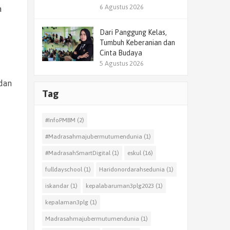
6 Agustus 2026
a
Dari Panggung Kelas,
Tumbuh Keberanian dan
Cinta Budaya
5 Agustus 2026
dan
Tag
#InfoPMBM
(2)
#Madrasahmajubermutumendunia
(1)
#MadrasahSmartDigital
(1)
eskul
(16)
fulldayschool
(1)
Haridonordarahsedunia
(1)
iskandar
(1)
kepalabaruman3plg2023
(1)
kepalaman3plg
(1)
Madrasahmajubermutumendunia
(1)