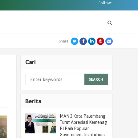
Follow:
Twitter
Facebook
LinkedIn
Pinterest
Email
Share:
Cari
SEARCH
Berita
MAN 3 Kota Palembang
Turut Apresiasi Kemenag
RI Raih Popular
Government Institutions