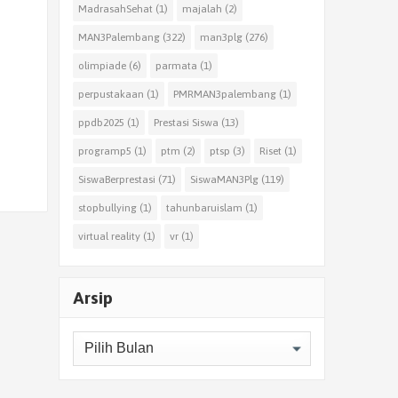
MadrasahSehat
(1)
majalah
(2)
MAN3Palembang
(322)
man3plg
(276)
olimpiade
(6)
parmata
(1)
perpustakaan
(1)
PMRMAN3palembang
(1)
ppdb2025
(1)
Prestasi Siswa
(13)
programp5
(1)
ptm
(2)
ptsp
(3)
Riset
(1)
SiswaBerprestasi
(71)
SiswaMAN3Plg
(119)
stopbullying
(1)
tahunbaruislam
(1)
virtual reality
(1)
vr
(1)
Arsip
Arsip