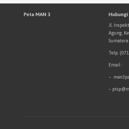
Peta MAN 3
Hubungi
Jl. Inspek
Agung, Kec
Sumatera
Telp. (07
Email :
– man3p
– ptsp@m