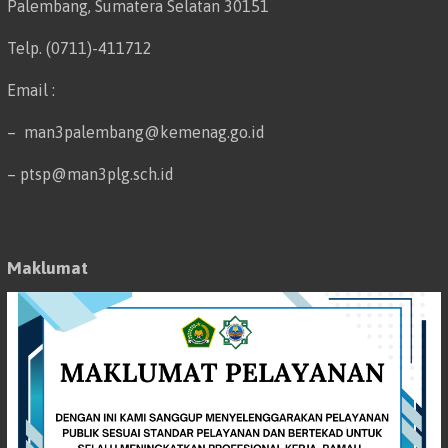
Palembang, Sumatera Selatan 30151
Telp. (0711)-411712
Email :
– man3palembang@kemenag.go.id
– ptsp@man3plg.sch.id
Maklumat