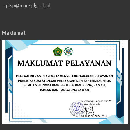
– ptsp@man3plg.sch.id
Maklumat