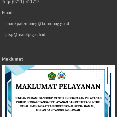
Telp. (0711)-411712
Email :
– man3palembang@kemenag.go.id
– ptsp@man3plg.sch.id
Maklumat