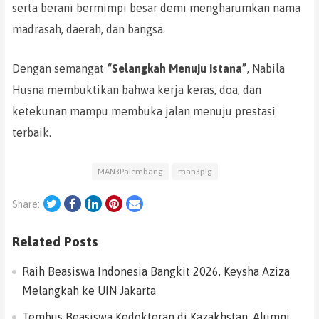
serta berani bermimpi besar demi mengharumkan nama
madrasah, daerah, dan bangsa.
Dengan semangat
“Selangkah Menuju Istana”
, Nabila
Husna membuktikan bahwa kerja keras, doa, dan
ketekunan mampu membuka jalan menuju prestasi
terbaik.
MAN3Palembang
man3plg
Twitter
Facebook
LinkedIn
Pinterest
Email
Share:
Related Posts
Raih Beasiswa Indonesia Bangkit 2026, Keysha Aziza
Melangkah ke UIN Jakarta
Tembus Beasiswa Kedokteran di Kazakhstan, Alumni