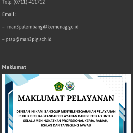
Telp. (0711)-411712
Email :
– man3palembang@kemenag.go.id
– ptsp@man3plg.sch.id
Maklumat