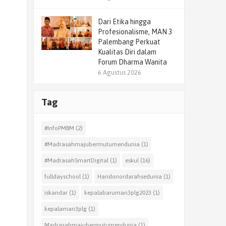
Dari Etika hingga
Profesionalisme, MAN 3
Palembang Perkuat
Kualitas Diri dalam
Forum Dharma Wanita
6 Agustus 2026
Tag
#InfoPMBM
(2)
#Madrasahmajubermutumendunia
(1)
#MadrasahSmartDigital
(1)
eskul
(16)
fulldayschool
(1)
Haridonordarahsedunia
(1)
iskandar
(1)
kepalabaruman3plg2023
(1)
kepalaman3plg
(1)
Madrasahmajubermutumendunia
(1)