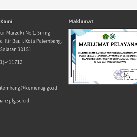
 Kami
Maklumat
tur Marzuki No.1, Siring
. Ilir Bar. I, Kota Palembang,
 Selatan 30151
11)-411712
alembang@kemenag.go.id
an3plg.sch.id