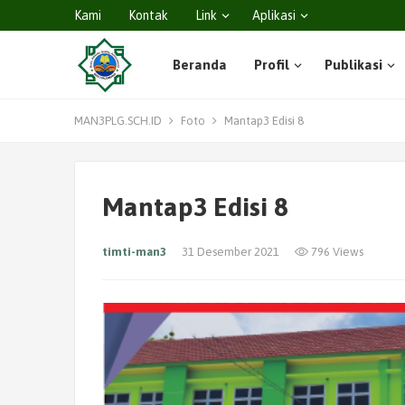
Kami
Kontak
Link
Aplikasi
Beranda
Profil
Publikasi
MAN3PLG.SCH.ID
Foto
Mantap3 Edisi 8
Mantap3 Edisi 8
timti-man3
31 Desember 2021
796 Views