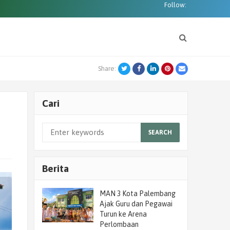
Follow:
Twitter
Facebook
LinkedIn
Pinterest
Email
Share:
Cari
SEARCH
Berita
MAN 3 Kota Palembang
Ajak Guru dan Pegawai
Turun ke Arena
Perlombaan