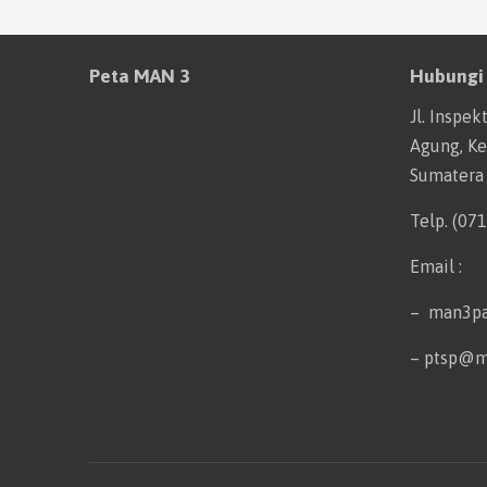
Peta MAN 3
Hubungi
Jl. Inspek
Agung, Kec
Sumatera
Telp. (07
Email :
– man3p
– ptsp@m