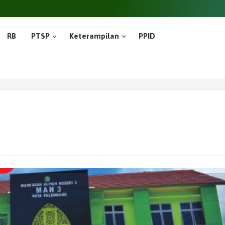
RB
PTSP
Keterampilan
PPID