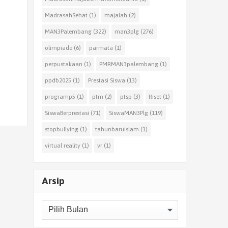
MadrasahSehat
(1)
majalah
(2)
MAN3Palembang
(322)
man3plg
(276)
olimpiade
(6)
parmata
(1)
perpustakaan
(1)
PMRMAN3palembang
(1)
ppdb2025
(1)
Prestasi Siswa
(13)
programp5
(1)
ptm
(2)
ptsp
(3)
Riset
(1)
SiswaBerprestasi
(71)
SiswaMAN3Plg
(119)
stopbullying
(1)
tahunbaruislam
(1)
virtual reality
(1)
vr
(1)
Arsip
Arsip