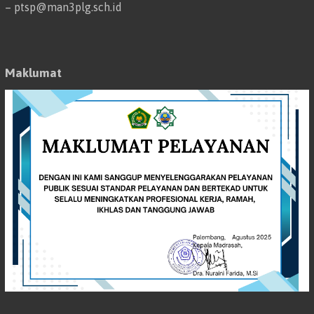
– ptsp@man3plg.sch.id
Maklumat