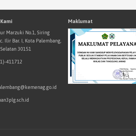
 Kami
Maklumat
tur Marzuki No.1, Siring
. Ilir Bar. I, Kota Palembang,
 Selatan 30151
11)-411712
alembang@kemenag.go.id
an3plg.sch.id