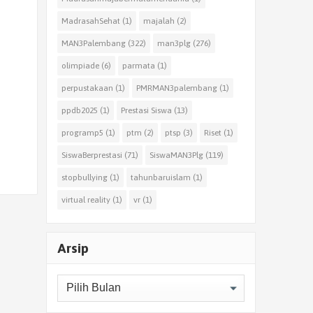
MadrasahSehat
(1)
majalah
(2)
MAN3Palembang
(322)
man3plg
(276)
olimpiade
(6)
parmata
(1)
perpustakaan
(1)
PMRMAN3palembang
(1)
ppdb2025
(1)
Prestasi Siswa
(13)
programp5
(1)
ptm
(2)
ptsp
(3)
Riset
(1)
SiswaBerprestasi
(71)
SiswaMAN3Plg
(119)
stopbullying
(1)
tahunbaruislam
(1)
virtual reality
(1)
vr
(1)
Arsip
Arsip