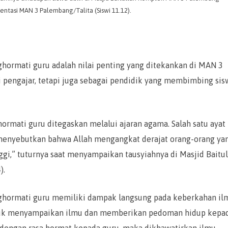
ntasi MAN 3 Palembang/Talita (Siswi 11.12).
ormati guru adalah nilai penting yang ditekankan di MAN 3
 pengajar, tetapi juga sebagai pendidik yang membimbing sis
rmati guru ditegaskan melalui ajaran agama. Salah satu ayat
, menyebutkan bahwa Allah mengangkat derajat orang-orang ya
ggi,” tuturnya saat menyampaikan tausyiahnya di Masjid Baitul
).
hormati guru memiliki dampak langsung pada keberkahan il
 untuk menyampaikan ilmu dan memberikan pedoman hidup kepa
tai dengan rasa hormat kepada guru, maka dikhawatirkan ilmu