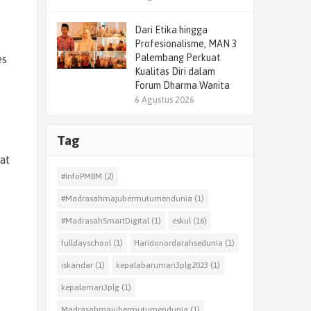
Dari Etika hingga
Profesionalisme, MAN 3
Palembang Perkuat
es
Kualitas Diri dalam
Forum Dharma Wanita
6 Agustus 2026
Tag
at
#InfoPMBM
(2)
#Madrasahmajubermutumendunia
(1)
#MadrasahSmartDigital
(1)
eskul
(16)
fulldayschool
(1)
Haridonordarahsedunia
(1)
iskandar
(1)
kepalabaruman3plg2023
(1)
kepalaman3plg
(1)
Madrasahmajubermutumendunia
(1)