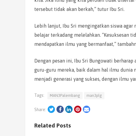
tersebut tidak akan berkah,” tutur Ibu Sri.
Lebih lanjut, Ibu Sri mengingatkan siswa aga
belajar terkadang melelahkan. “Kesuksesan ti
mendapatkan ilmu yang bermanfaat,” tambahn
Dengan pesan ini, Ibu Sri Bungowati berhara
guru-guru mereka, baik dalam hal ilmu dunia
menjadi generasi yang sukses, dengan ilmu y
Tags:
MAN3Palembang
man3plg
Twitter
Facebook
LinkedIn
Pinterest
Email
Share:
Related Posts