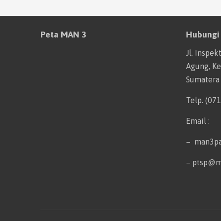
Peta MAN 3
Hubungi
Jl. Inspek
Agung, Kec
Sumatera
Telp. (07
Email :
– man3p
– ptsp@m