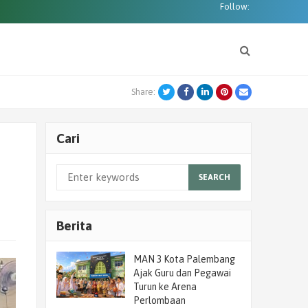
Follow:
Twitter
Facebook
LinkedIn
Pinterest
Email
Share:
Cari
SEARCH
Berita
MAN 3 Kota Palembang
Ajak Guru dan Pegawai
Turun ke Arena
Perlombaan