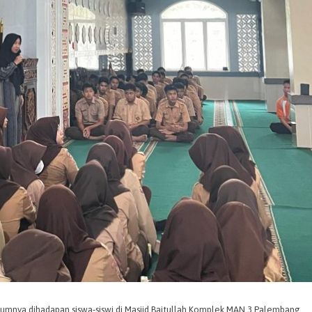
umnya dihadapan siswa-siswi di Masjid Baitullah Komplek MAN 3 Palembang